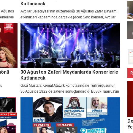
Kutlanacak
0 Ağustos
Avcılar Belediyesi’nin düzenlediği 30 Ağustos Zafer Bayramı
enleriyle
etkinlikleri kapsamında gerçekleşecek Sefo konseri, Avcılar
Sahil İspark İDO İskele Yanı'nda kutlanacak.
nönü
30 Ağustos Zaferi Meydanlarda Konserlerle
R
Kutlanacak
nü
Gazi Mustafa Kemal Atatürk komutasındaki Türk ordusunun
30 Ağustos 1922’de zaferle sonuçlandırdığı Büyük Taarruz'un
102. yılı, tüm yurtta coşkuyla kutlanmaya hazırlanıyor. 30
Ağustos Zafer Bayramı kapsamında, Türkiye genelinde pek
çok konser ve etkinlik düzenlenecek.
Do
Ye