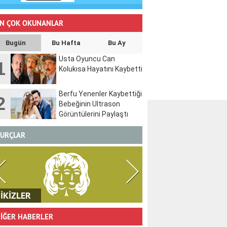
N ÇOK OKUNANLAR
Bugün
Bu Hafta
Bu Ay
Usta Oyuncu Can
1
Kolukısa Hayatını Kaybetti
Berfu Yenenler Kaybettiği
2
Bebeğinin Ultrason
Görüntülerini Paylaştı
URÇLAR
YENGEÇ
ASLAN
İĞER HABERLER