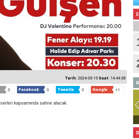
E
Tarih:
2024-05-15
Saat:
14:44:38
B
Facebook
Tweetle
Google
0
0
0
+1
nserleri kapsamında sahne alacak.
İKİZLER
D