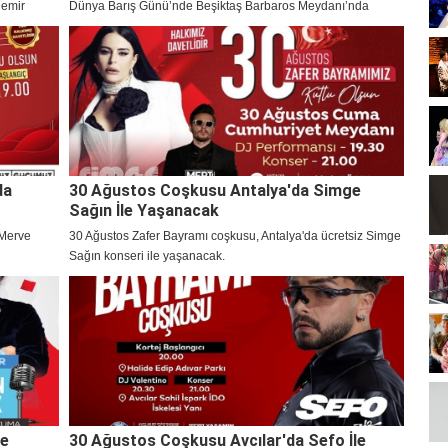
Demir
Dünya Barış Günü’nde Beşiktaş Barbaros Meydanı’nda
muhteşem bir konser verecek.
da
30 Ağustos Coşkusu Antalya'da Simge
Sağın İle Yaşanacak
 Merve
30 Ağustos Zafer Bayramı coşkusu, Antalya'da ücretsiz Simge
Sağın konseri ile yaşanacak.
le
30 Ağustos Coşkusu Avcılar'da Sefo İle