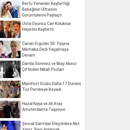
Berfu Yenenler Kaybettiği
Bebeğinin Ultrason
Görüntülerini Paylaştı
Usta Oyuncu Can Kolukısa
Hayatını Kaybetti
Canan Ergüder 50. Yaşına
Merhaba Dedi Yaşamaya
Devam
Damla Sönmez ve İlkay Akıncı
Çiftinden Nikah Pozları
Manifest Grubu Daha 17 Dizisini
Toz Pembeye Boyadı
Hazal Kaya ve Ali Atay
Amsterdam’a Taşınıyor
Şevval Sam’dan Eleştirilere Net
Yanıt, 'Beni Anlamak