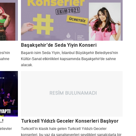
verecek.
Başakşehir'de Seda Yiyin Konseri
esi'nin
Başarılı isim Seda Yiyin, İstanbul Büyükşehir Belediyesi'nin
 sahne
Kültür-Sanat etkinlikleri kapsamında Başakşehir'de sahne
alacak.
.!
Turkcell Yıldızlı Geceler Konserleri Başlıyor
elievler
Turkcell’in klasik hale gelen Turkcell Yıldızlı Geceler
konserleri, bu yaz da sanatseverleri sevdikleri sanatçılarla bir