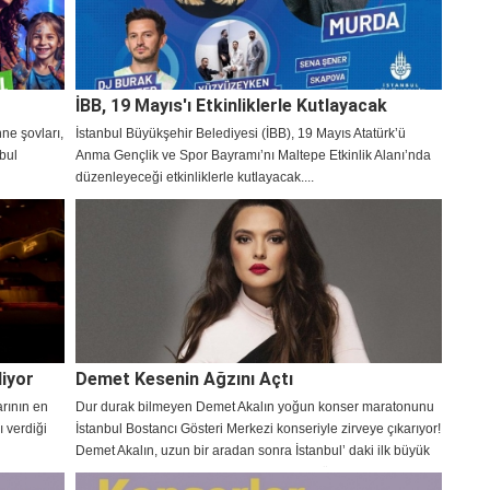
İBB, 19 Mayıs'ı Etkinliklerle Kutlayacak
ne şovları,
İstanbul Büyükşehir Belediyesi (İBB), 19 Mayıs Atatürk’ü
bul
Anma Gençlik ve Spor Bayramı’nı Maltepe Etkinlik Alanı’nda
düzenleyeceği etkinliklerle kutlayacak....
diyor
Demet Kesenin Ağzını Açtı
arının en
Dur durak bilmeyen Demet Akalın yoğun konser maratonunu
ı verdiği
İstanbul Bostancı Gösteri Merkezi konseriyle zirveye çıkarıyor!
Demet Akalın, uzun bir aradan sonra İstanbul’ daki ilk büyük
konserini 13 Kasım Cumartesi Bostancı Gösteri Merkezi’nde