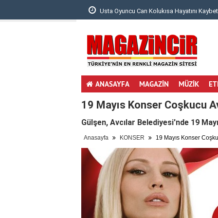
 Bebeğinin Ultrason ..
Usta Oyuncu Can Kolukısa Hayatını Kaybett
ANASAYFA
MAGAZİN
MÜZİK
ET
19 Mayıs Konser Coşkucu Avc
Gülşen, Avcılar Belediyesi'nde 19 Ma
Anasayfa
KONSER
19 Mayıs Konser Coşkuc