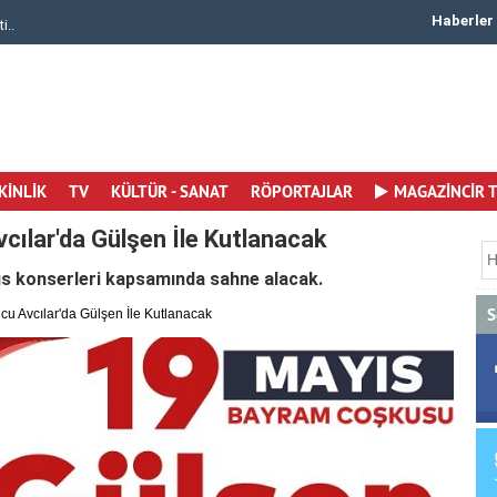
Haberler
i..
Canan Ergüder 50. Yaşına Merhaba Dedi Yaşamay..
KİNLİK
TV
KÜLTÜR - SANAT
RÖPORTAJLAR
MAGAZİNCİR 
ılar'da Gülşen İle Kutlanacak
yıs konserleri kapsamında sahne alacak.
S
u Avcılar'da Gülşen İle Kutlanacak