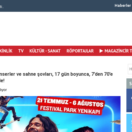
Haberler
i..
Canan Ergüder 50. Yaşına Merhaba Dedi Yaşamay..
KİNLİK
TV
KÜLTÜR - SANAT
RÖPORTAJLAR
MAGAZİNCİR 
nserler ve sahne şovları, 17 gün boyunca, 7’den 70’e
de!
S
lıyor