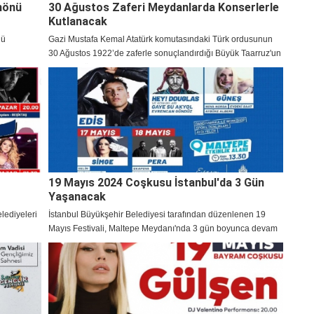
nönü
30 Ağustos Zaferi Meydanlarda Konserlerle
Kutlanacak
nü
Gazi Mustafa Kemal Atatürk komutasındaki Türk ordusunun
30 Ağustos 1922’de zaferle sonuçlandırdığı Büyük Taarruz'un
102. yılı, tüm yurtta coşkuyla kutlanmaya hazırlanıyor. 30
Ağustos Zafer Bayramı kapsamında, Türkiye genelinde pek
çok konser ve etkinlik düzenlenecek.
19 Mayıs 2024 Coşkusu İstanbul'da 3 Gün
Yaşanacak
elediyeleri
İstanbul Büyükşehir Belediyesi tarafından düzenlenen 19
Mayıs Festivali, Maltepe Meydanı'nda 3 gün boyunca devam
edecek.