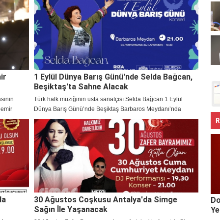
ir
1 Eylül Dünya Barış Günü'nde Selda Bağcan,
Beşiktaş'ta Sahne Alacak
asının
Türk halk müziğinin usta sanatçısı Selda Bağcan 1 Eylül
Demir
Dünya Barış Günü’nde Beşiktaş Barbaros Meydanı’nda
muhteşem bir konser verecek.
R
da
30 Ağustos Coşkusu Antalya'da Simge
Do
Sağın İle Yaşanacak
Ye