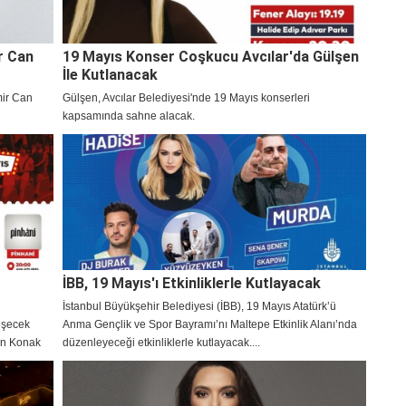
r Can
19 Mayıs Konser Coşkucu Avcılar'da Gülşen
İle Kutlanacak
mir Can
Gülşen, Avcılar Belediyesi'nde 19 Mayıs konserleri
kapsamında sahne alacak.
İBB, 19 Mayıs'ı Etkinliklerle Kutlayacak
İstanbul Büyükşehir Belediyesi (İBB), 19 Mayıs Atatürk’ü
eşecek
Anma Gençlik ve Spor Bayramı’nı Maltepe Etkinlik Alanı’nda
an Konak
düzenleyeceği etkinliklerle kutlayacak....