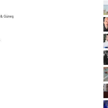
 & Güneş
k