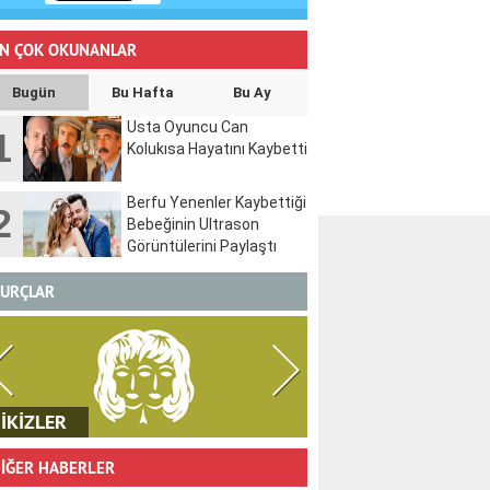
N ÇOK OKUNANLAR
Bugün
Bu Hafta
Bu Ay
Usta Oyuncu Can
1
Kolukısa Hayatını Kaybetti
Berfu Yenenler Kaybettiği
2
Bebeğinin Ultrason
Görüntülerini Paylaştı
URÇLAR
İKİZLER
YENGEÇ
İĞER HABERLER