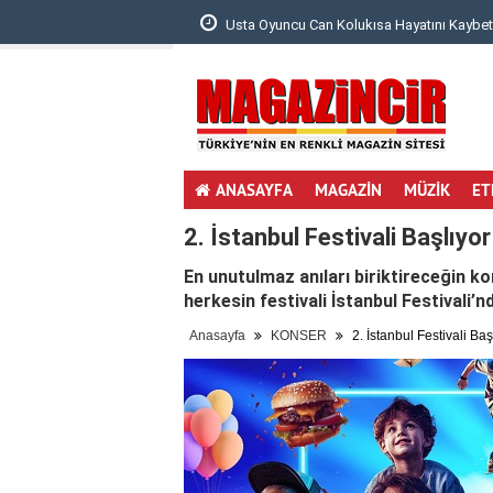
 Bebeğinin Ultrason ..
Usta Oyuncu Can Kolukısa Hayatını Kaybett
ANASAYFA
MAGAZİN
MÜZİK
ET
2. İstanbul Festivali Başlıyor
En unutulmaz anıları biriktireceğin ko
herkesin festivali İstanbul Festivali’n
Anasayfa
KONSER
2. İstanbul Festivali Baş