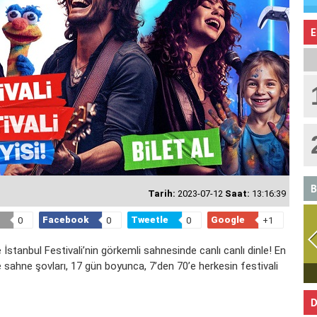
E
B
Tarih:
2023-07-12
Saat:
13:16:39
Facebook
Tweetle
Google
0
0
0
+1
de İstanbul Festivali’nin görkemli sahnesinde canlı canlı dinle! En
e sahne şovları, 17 gün boyunca, 7’den 70’e herkesin festivali
BOĞA
D