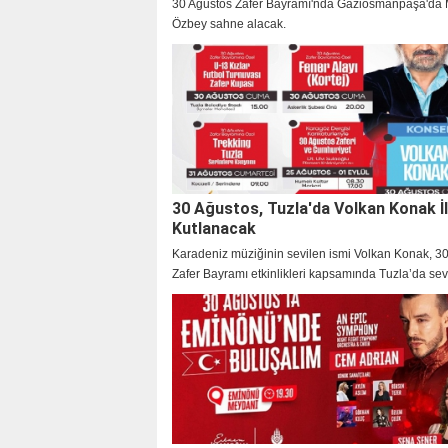
30 Ağustos Zafer Bayramı'nda Gaziosmanpaşa'da
Özbey sahne alacak.
30 Ağustos, Tuzla'da Volkan Konak İ
Kutlanacak
Karadeniz müziğinin sevilen ismi Volkan Konak, 3
Zafer Bayramı etkinlikleri kapsamında Tuzla’da sev
buluşuyor.