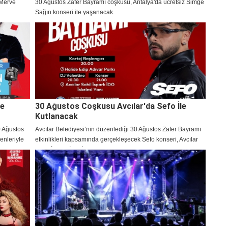
 Merve
30 Ağustos Zafer Bayramı coşkusu, Antalya'da ücretsiz Simge
Sağın konseri ile yaşanacak.
le
30 Ağustos Coşkusu Avcılar'da Sefo İle
Kutlanacak
0 Ağustos
Avcılar Belediyesi’nin düzenlediği 30 Ağustos Zafer Bayramı
enleriyle
etkinlikleri kapsamında gerçekleşecek Sefo konseri, Avcılar
Sahil İspark İDO İskele Yanı'nda kutlanacak.