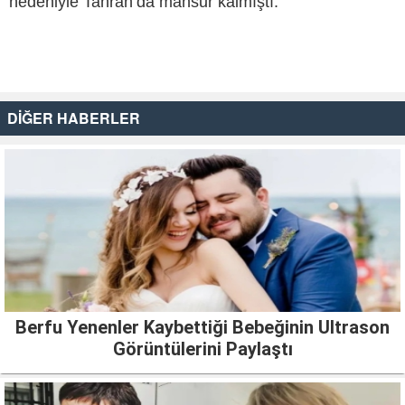
nedeniyle Tahran’da mahsur kalmıştı.
DİĞER HABERLER
Berfu Yenenler Kaybettiği Bebeğinin Ultrason
Görüntülerini Paylaştı