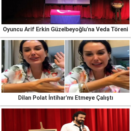
Oyuncu Arif Erkin Güzelbeyoğlu'na Veda Töreni
Dilan Polat İntihar'mı Etmeye Çalıştı