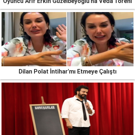
Oyuncu Arif Erkin Güzelbeyoğlu'na Veda Töreni
Dilan Polat İntihar'mı Etmeye Çalıştı