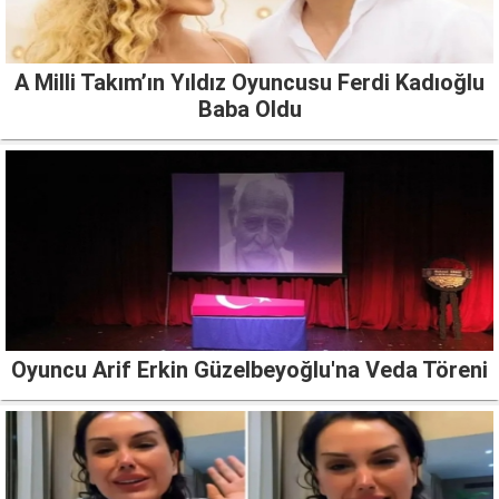
A Milli Takım’ın Yıldız Oyuncusu Ferdi Kadıoğlu
Baba Oldu
Oyuncu Arif Erkin Güzelbeyoğlu'na Veda Töreni