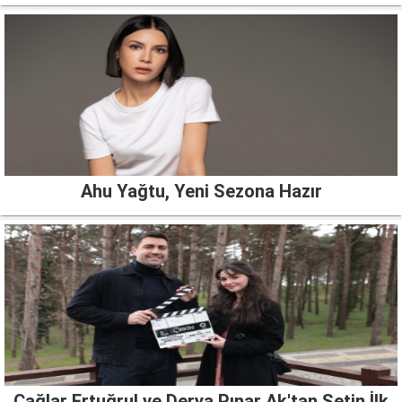
Ahu Yağtu, Yeni Sezona Hazır
Çağlar Ertuğrul ve Derya Pınar Ak'tan Setin İlk