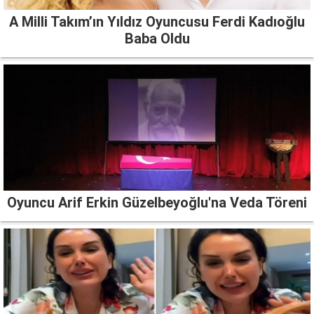
A Milli Takım’ın Yıldız Oyuncusu Ferdi Kadıoğlu
Baba Oldu
Oyuncu Arif Erkin Güzelbeyoğlu'na Veda Töreni