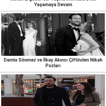
Yaşamaya Devam
Damla Sönmez ve İlkay Akıncı Çiftinden Nikah
Pozları