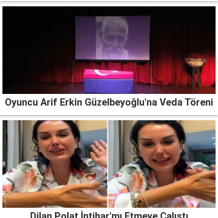
Oyuncu Arif Erkin Güzelbeyoğlu'na Veda Töreni
Dilan Polat İntihar'mı Etmeye Çalıştı