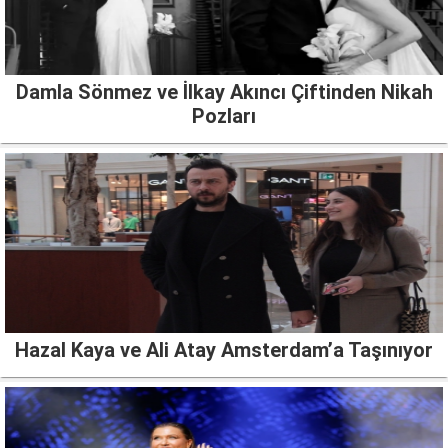
Damla Sönmez ve İlkay Akıncı Çiftinden Nikah
Pozları
Hazal Kaya ve Ali Atay Amsterdam’a Taşınıyor