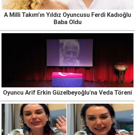
A Milli Takım’ın Yıldız Oyuncusu Ferdi Kadıoğlu
Baba Oldu
Oyuncu Arif Erkin Güzelbeyoğlu'na Veda Töreni