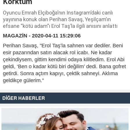
Korktum
Oyuncu Emrah Elçiboğa’nın Instagram’daki canlı
yayınına konuk olan Perihan Savaş, Yeşilçam’ın
efsane “kötü adam”ı Erol Taş’la ilgili anısını anlattı
MAGAZİN - 2020-04-11 15:29:06
Perihan Savaş, "Erol Taş’la sahnen var dediler. Beni
esir pazarından satın alacak rol icabı. Ne kadar
çekindiysem, gittim kendimi odaya kilitledim. Erol Abi
geldi, ‘Ben o kadar kötü biri değilim’ dedi. Bana gofret
getirdi. Sonra açtım kapıyı, çektik sahneyi. Aklıma
geldikçe gülerim."
DİĞER HABERLER