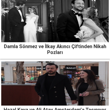
Damla Sönmez ve İlkay Akıncı Çiftinden Nikah
Pozları
Hazal Kaya ve Ali Atay Amsterdam’a Taşınıyor