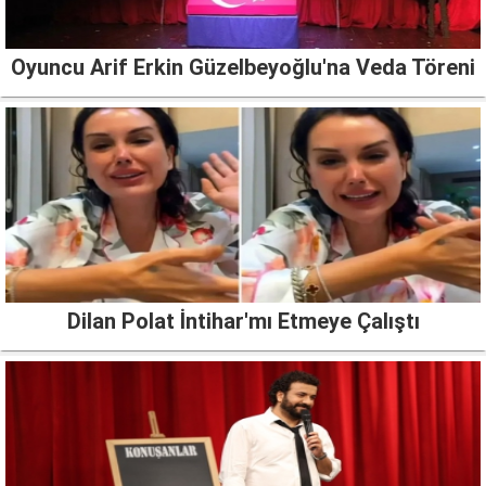
Oyuncu Arif Erkin Güzelbeyoğlu'na Veda Töreni
Dilan Polat İntihar'mı Etmeye Çalıştı