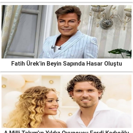
Fatih Ürek'in Beyin Sapında Hasar Oluştu
A Milli Takım’ın Yıldız Oyuncusu Ferdi Kadıoğlu