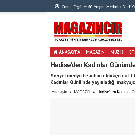
anan Ergüder 50. Yaşına Merhaba Dedi Yaşamay..
Damla Sönmez ve İl
ANASAYFA
MAGAZİN
MÜZİK
ET
Hadise'den Kadınlar Gününde
Sosyal medya hesabını oldukça aktif 
Kadınlar Günü'nde yayınladığı makyajsı
Anasayfa
MAGAZİN
Hadise'den Kadınlar G