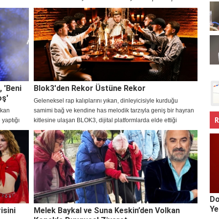
taşınma kararı aldı.
, 'Beni
Blok3'den Rekor Üstüne Rekor
oş'
Geleneksel rap kalıplarını yıkan, dinleyicisiyle kurduğu
akan
samimi bağ ve kendine has melodik tarzıyla geniş bir hayran
R
 yaptığı
kitlesine ulaşan BLOK3, dijital platformlarda elde ettiği
milyonlarca dinlenmeyle müzik dünyasındaki yükselişini
sürdürüyor.
Do
Ye
isini
Melek Baykal ve Suna Keskin’den Volkan