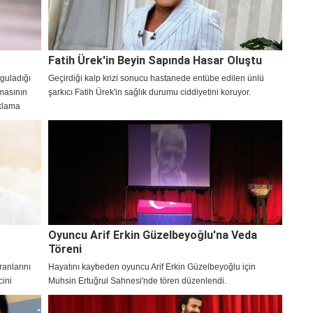
Fatih Ürek'in Beyin Sapında Hasar Oluştu
guladığı
Geçirdiği kalp krizi sonucu hastanede entübe edilen ünlü
nmasının
şarkıcı Fatih Ürek'in sağlık durumu ciddiyetini koruyor.
ıklama
Oyuncu Arif Erkin Güzelbeyoğlu'na Veda
Töreni
ranlarını
Hayatını kaybeden oyuncu Arif Erkin Güzelbeyoğlu için
cini
Muhsin Ertuğrul Sahnesi'nde tören düzenlendi.
arına