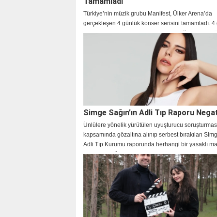
Tamamladı
Türkiye’nin müzik grubu Manifest, Ülker Arena’da
gerçekleşen 4 günlük konser serisini tamamladı. 4
boyunca 50 bini aşkın izleyicinin geldiği, dev prod
konserlerde, dünya standartlarında bir şov yaşandı
Simge Sağın’ın Adli Tıp Raporu Negat
Ünlülere yönelik yürütülen uyuşturucu soruşturmas
kapsamında gözaltına alınıp serbest bırakılan Sim
Adli Tıp Kurumu raporunda herhangi bir yasaklı 
rastlanmadığı açıklandı.