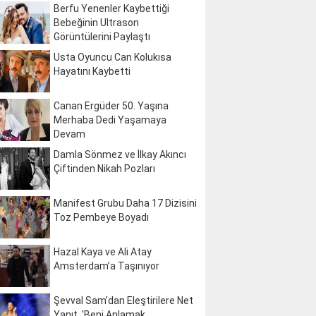
Berfu Yenenler Kaybettiği
Bebeğinin Ultrason
Görüntülerini Paylaştı
Usta Oyuncu Can Kolukısa
Hayatını Kaybetti
Canan Ergüder 50. Yaşına
Merhaba Dedi Yaşamaya
Devam
Damla Sönmez ve İlkay Akıncı
Çiftinden Nikah Pozları
Manifest Grubu Daha 17 Dizisini
Toz Pembeye Boyadı
Hazal Kaya ve Ali Atay
Amsterdam’a Taşınıyor
Şevval Sam’dan Eleştirilere Net
Yanıt, 'Beni Anlamak