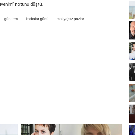
güvenim” notunu düştü.
gündem
kadınlar günü
makyajsız pozlar