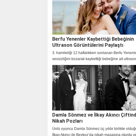
Berfu Yenenler Kaybettiği Bebeğinin
Ultrason Görüntülerini Paylaştı
3. hamileliği 12 haftalıkken sonlanan Berfu Yenenl
sessizliğini bozarak kaybettiği bebeğine ait ultraso
atışı görüntülerini takipçileriyle paylaştı.
Damla Sönmez ve İlkay Akıncı Çiftin
Nikah Pozları
Ünlü oyuncu Damla Sönmez üç yıldır birlikte olduğu
İlkay Akıncı ile Beykoz’da nikah masasına oturdu v