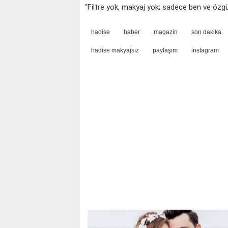
“Filtre yok, makyaj yok; sadece ben ve öz
hadise
haber
magazin
son dakika
hadise makyajsız
paylaşım
instagram