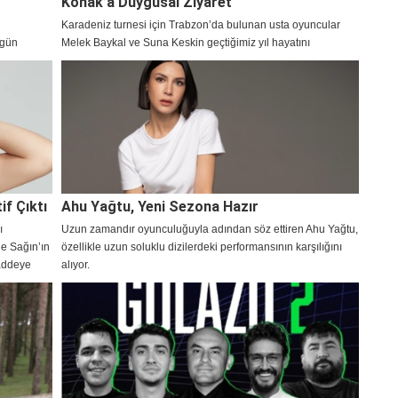
Konak’a Duygusal Ziyaret
Karadeniz turnesi için Trabzon’da bulunan usta oyuncular
 gün
Melek Baykal ve Suna Keskin geçtiğimiz yıl hayatını
üksiyonlu
kaybeden sanatçı Volkan Konak’ı mezarı başında ziyaret
.
ederek dualar etti.
if Çıktı
Ahu Yağtu, Yeni Sezona Hazır
ı
Uzun zamandır oyunculuğuyla adından söz ettiren Ahu Yağtu,
ge Sağın’ın
özellikle uzun soluklu dizilerdeki performansının karşılığını
maddeye
alıyor.