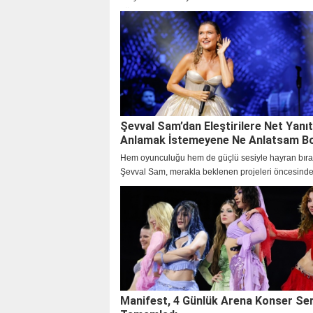
günden yeni kareleri paylaştı.
Şevval Sam’dan Eleştirilere Net Yanıt
Anlamak İstemeyene Ne Anlatsam B
Hem oyunculuğu hem de güçlü sesiyle hayran bır
Şevval Sam, merakla beklenen projeleri öncesinde
samimi açıklamalarla dikkat çekti.
Manifest, 4 Günlük Arena Konser Ser