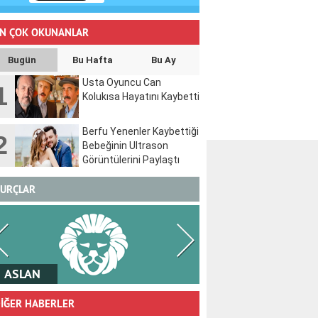
N ÇOK OKUNANLAR
Bugün
Bu Hafta
Bu Ay
Usta Oyuncu Can
1
Kolukısa Hayatını Kaybetti
Berfu Yenenler Kaybettiği
2
Bebeğinin Ultrason
Görüntülerini Paylaştı
URÇLAR
BAŞAK
TERAZİ
İĞER HABERLER