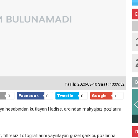
E
B
Tarih:
2020-03-10
Saat:
13:09:52
Facebook
Tweetle
Google
0
0
0
+1
a hesabından kutlayan Hadise, ardından makyajsız pozlarını
ASLAN
D
iltresiz fotoğraflarını yayınlayan güzel şarkıcı, pozlarına