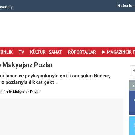
Haberler
kay Akıncı Çiftinden Nikah ..
Manifest Grubu Daha 17 Dizisini To
KİNLİK
TV
KÜLTÜR - SANAT
RÖPORTAJLAR
MAGAZİNCİR 
 Makyajsız Pozlar
kullanan ve paylaşımlarıyla çok konuşulan Hadise,
z pozlarıyla dikkat çekti.
S
ününde Makyajsız Pozlar