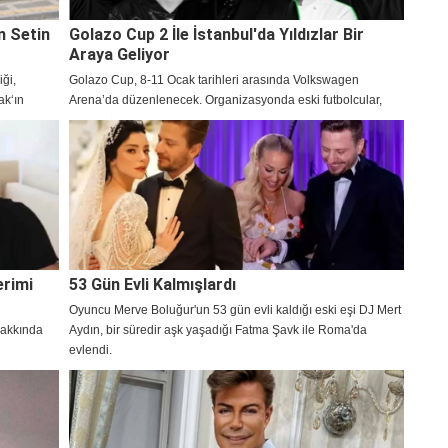
n Setin
Golazo Cup 2 İle İstanbul'da Yıldızlar Bir
Araya Geliyor
iği,
Golazo Cup, 8-11 Ocak tarihleri arasında Volkswagen
ak‘ın
Arena’da düzenlenecek. Organizasyonda eski futbolcular,
en merak
sanat dünyasından isimler ve dijital yayıncılar yer alacak.
erimi
53 Gün Evli Kalmışlardı
Oyuncu Merve Boluğur'un 53 gün evli kaldığı eski eşi DJ Mert
hakkında
Aydın, bir süredir aşk yaşadığı Fatma Şavk ile Roma'da
evlendi.