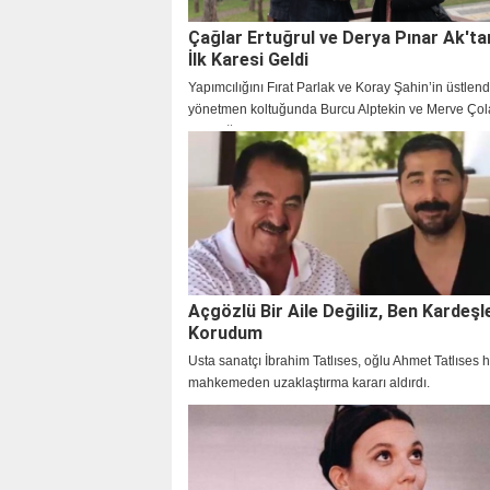
Çağlar Ertuğrul ve Derya Pınar Ak'ta
İlk Karesi Geldi
Yapımcılığını Fırat Parlak ve Koray Şahin’in üstlend
yönetmen koltuğunda Burcu Alptekin ve Merve Çol
oturduğu, çarpıcı karakterleri ve konusuyla şimdid
uyandıran yeni dizi Çirkin’in çekimleri başladı.
Açgözlü Bir Aile Değiliz, Ben Kardeşl
Korudum
Usta sanatçı İbrahim Tatlıses, oğlu Ahmet Tatlıses 
mahkemeden uzaklaştırma kararı aldırdı.