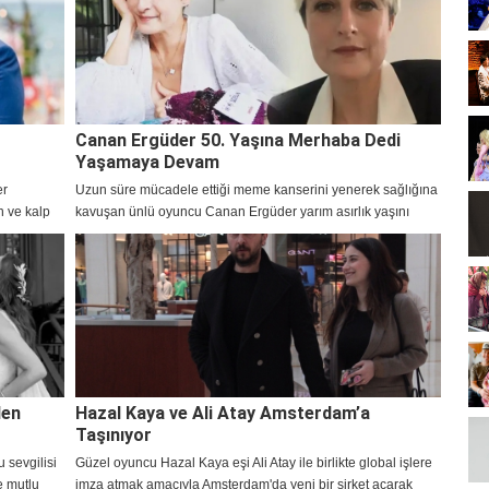
Canan Ergüder 50. Yaşına Merhaba Dedi
Yaşamaya Devam
er
Uzun süre mücadele ettiği meme kanserini yenerek sağlığına
n ve kalp
kavuşan ünlü oyuncu Canan Ergüder yarım asırlık yaşını
hayranlarıyla kutladı.
den
Hazal Kaya ve Ali Atay Amsterdam’a
Taşınıyor
 sevgilisi
Güzel oyuncu Hazal Kaya eşi Ali Atay ile birlikte global işlere
e mutlu
imza atmak amacıyla Amsterdam'da yeni bir şirket açarak