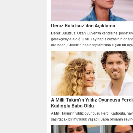
Deniz Bulutsuz'dan Açıklama
Deniz Bulutsuz, Ozan Güven'in kendisine şiddet uy
gerekçesiyle aldığı 2 yıl 3 ay hapis cezasının ona
ardından, Güven'in basın toplantısına ilişkin bir aç
yaptı.
A Milli Takım’ın Yıldız Oyuncusu Ferdi
Kadıoğlu Baba Oldu
A Milli Takım'ın yıldız oyuncusu Ferdi Kadıoğlu, hay
şaşırtacak bir mutluluk yaşadı! Baba olmanın sevin
yaşayan genç futbolcu ve nişanlısı Sera Vrij'in kızl
verdiği isim ise oldukça dikkat çekti! İşte detaylar…