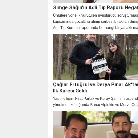
Simge Sağın’ın Adli Tıp Raporu Negat
Ünlülere yönelik yürütülen uyuşturucu soruşturmas
kapsamında gözaltına alınıp serbest bırakılan Sim
Adli Tıp Kurumu raporunda herhangi bir yasaklı 
rastlanmadığı açıklandı.
Çağlar Ertuğrul ve Derya Pınar Ak'ta
İlk Karesi Geldi
Yapımcılığını Fırat Parlak ve Koray Şahin’in üstlend
yönetmen koltuğunda Burcu Alptekin ve Merve Çol
oturduğu, çarpıcı karakterleri ve konusuyla şimdid
uyandıran yeni dizi Çirkin’in çekimleri başladı.