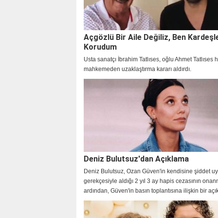
Açgözlü Bir Aile Değiliz, Ben Kardeşl
Korudum
Usta sanatçı İbrahim Tatlıses, oğlu Ahmet Tatlıses 
mahkemeden uzaklaştırma kararı aldırdı.
Deniz Bulutsuz'dan Açıklama
Deniz Bulutsuz, Ozan Güven'in kendisine şiddet uy
gerekçesiyle aldığı 2 yıl 3 ay hapis cezasının ona
ardından, Güven'in basın toplantısına ilişkin bir aç
yaptı.