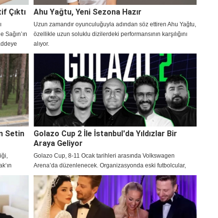
if Çıktı
Ahu Yağtu, Yeni Sezona Hazır
ı
Uzun zamandır oyunculuğuyla adından söz ettiren Ahu Yağtu,
ge Sağın’ın
özellikle uzun soluklu dizilerdeki performansının karşılığını
maddeye
alıyor.
n Setin
Golazo Cup 2 İle İstanbul'da Yıldızlar Bir
Araya Geliyor
iği,
Golazo Cup, 8-11 Ocak tarihleri arasında Volkswagen
ak‘ın
Arena’da düzenlenecek. Organizasyonda eski futbolcular,
en merak
sanat dünyasından isimler ve dijital yayıncılar yer alacak.