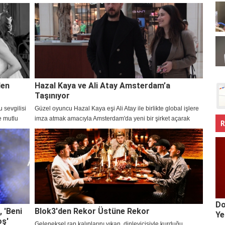
hayranlarıyla kutladı.
den
Hazal Kaya ve Ali Atay Amsterdam’a
Taşınıyor
 sevgilisi
Güzel oyuncu Hazal Kaya eşi Ali Atay ile birlikte global işlere
e mutlu
imza atmak amacıyla Amsterdam'da yeni bir şirket açarak
R
taşınma kararı aldı.
Do
, 'Beni
Blok3'den Rekor Üstüne Rekor
Ye
oş'
Geleneksel rap kalıplarını yıkan, dinleyicisiyle kurduğu