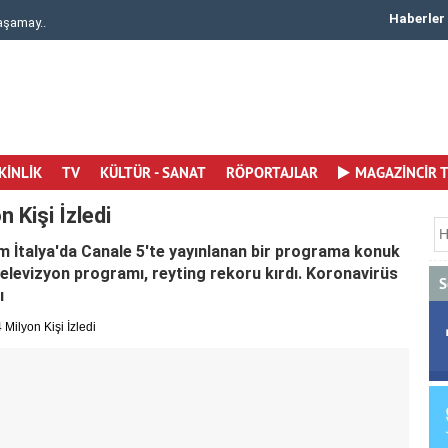
Haberler
aşamay..
Damla Sönmez ve İlkay Akıncı Çiftinden Nikah ..
KİNLİK
TV
KÜLTÜR - SANAT
RÖPORTAJLAR
MAGAZİNCİR 
 Kişi İzledi
 İtalya'da Canale 5'te yayınlanan bir programa konuk
 televizyon programı, reyting rekoru kırdı. Koronavirüs
S
ı
Milyon Kişi İzledi