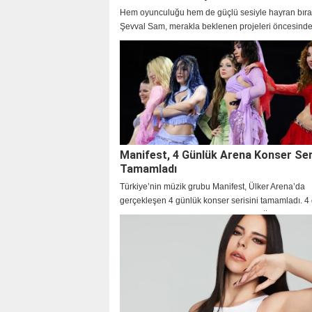
Hem oyunculuğu hem de güçlü sesiyle hayran bır
Şevval Sam, merakla beklenen projeleri öncesinde
samimi açıklamalarla dikkat çekti.
Manifest, 4 Günlük Arena Konser Ser
Tamamladı
Türkiye’nin müzik grubu Manifest, Ülker Arena’da
gerçekleşen 4 günlük konser serisini tamamladı. 4
boyunca 50 bini aşkın izleyicinin geldiği, dev prod
konserlerde, dünya standartlarında bir şov yaşandı