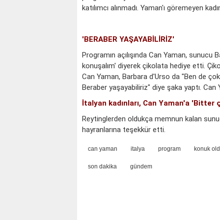
katılımcı alınmadı. Yaman'ı göremeyen kadın
'BERABER YAŞAYABİLİRİZ'
Programın açılışında Can Yaman, sunucu Barba
konuşalım' diyerek çikolata hediye etti. Çik
Can Yaman, Barbara d'Urso da "Ben de çok
Beraber yaşayabiliriz" diye şaka yaptı. Ca
İtalyan kadınları, Can Yaman'a 'Bitter ç
Reytinglerden oldukça memnun kalan sunu
hayranlarına teşekkür etti.
can yaman
italya
program
konuk ol
son dakika
gündem