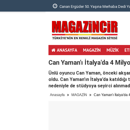
Hayatını Kaybetti..
Canan Ergüder 50. Yaşına Merhaba Dedi Y
ANASAYFA
MAGAZİN
MÜZİK
ET
Can Yaman'ı İtalya'da 4 Milyon
Ünlü oyuncu Can Yaman, önceki akşam
oldu. Can Yaman’ın İtalya’da katıldığı
nedeniyle de stüdyoya seyirci alınmad
Anasayfa
MAGAZİN
Can Yaman'ı İtalya'da 4 