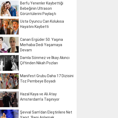
Berfu Yenenler Kaybettiği
Bebeğinin Ultrason
Görüntülerini Paylaştı
Usta Oyuncu Can Kolukısa
Hayatını Kaybetti
Canan Ergüder 50. Yaşına
Merhaba Dedi Yaşamaya
Devam
Damla Sönmez ve İlkay Akıncı
Çiftinden Nikah Pozları
Manifest Grubu Daha 17 Dizisini
Toz Pembeye Boyadı
Hazal Kaya ve Ali Atay
Amsterdam’a Taşınıyor
Şevval Sam’dan Eleştirilere Net
Yanıt, 'Beni Anlamak