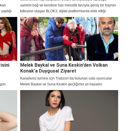
akan
samimi bağ ve kendine has melodik tarzıyla geniş bir hayran
 yaptığı
kitlesine ulaşan BLOK3, dijital platformlarda elde ettiği
milyonlarca dinlenmeyle müzik dünyasındaki yükselişini
sürdürüyor.
isini
Melek Baykal ve Suna Keskin’den Volkan
Konak’a Duygusal Ziyaret
Karadeniz turnesi için Trabzon’da bulunan usta oyuncular
 gün
Melek Baykal ve Suna Keskin geçtiğimiz yıl hayatını
üksiyonlu
kaybeden sanatçı Volkan Konak’ı mezarı başında ziyaret
.
ederek dualar etti.