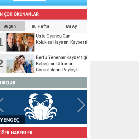
N ÇOK OKUNANLAR
Bugün
Bu Hafta
Bu Ay
Usta Oyuncu Can
1
Kolukısa Hayatını Kaybetti
Berfu Yenenler Kaybettiği
2
Bebeğinin Ultrason
Görüntülerini Paylaştı
URÇLAR
ASLAN
BAŞAK
İĞER HABERLER