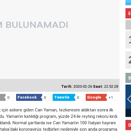
E
B
Tarih:
2020-02-26
Saat:
22:52:28
Facebook
Tweetle
Google
0
0
0
+1
 için askere giden Can Yaman, tezkeresini aldıktan sonra ilk
YENGEÇ
u. Yaman'ın katıldığı program, yüzde 24 ile reyting rekoru kırdı.
açıklandı. Normal şartlarda ise Can Yaman'ın 100 İtalyan hayranı
D
İtalya'daki koronavirüs tedbirleri nedeniyle son anda programa