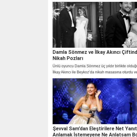
atışı görüntülerini takipçileriyle paylaştı.
Damla Sönmez ve İlkay Akıncı Çiftin
Nikah Pozları
Ünlü oyuncu Damla Sönmez üç yıldır birlikte olduğu
İlkay Akıncı ile Beykoz’da nikah masasına oturdu v
günden yeni kareleri paylaştı.
Şevval Sam’dan Eleştirilere Net Yanıt
Anlamak İstemeyene Ne Anlatsam B