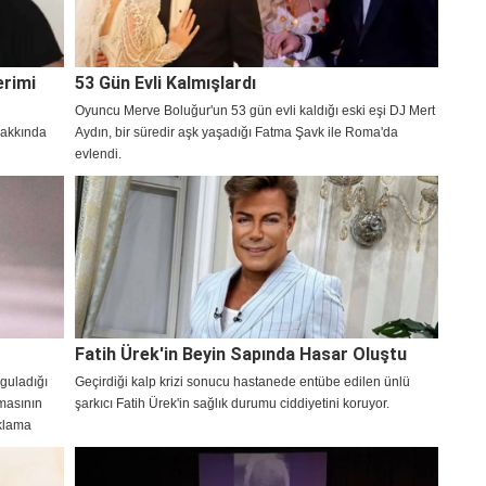
erimi
53 Gün Evli Kalmışlardı
Oyuncu Merve Boluğur'un 53 gün evli kaldığı eski eşi DJ Mert
hakkında
Aydın, bir süredir aşk yaşadığı Fatma Şavk ile Roma'da
evlendi.
Fatih Ürek'in Beyin Sapında Hasar Oluştu
guladığı
Geçirdiği kalp krizi sonucu hastanede entübe edilen ünlü
nmasının
şarkıcı Fatih Ürek'in sağlık durumu ciddiyetini koruyor.
ıklama