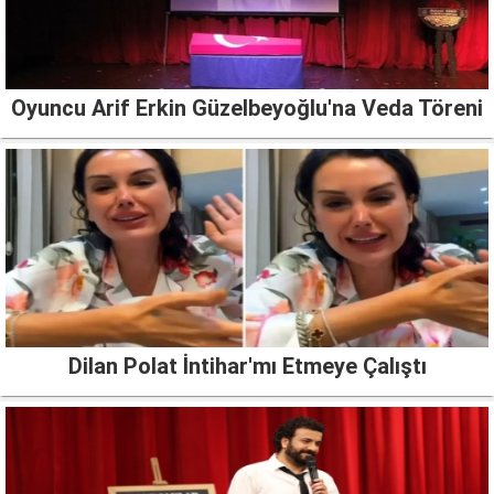
Oyuncu Arif Erkin Güzelbeyoğlu'na Veda Töreni
Dilan Polat İntihar'mı Etmeye Çalıştı