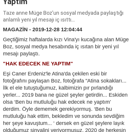
Yaptım
Taze anne Müge Boz'un sosyal medyada paylaştığı
anlamlı yeni yıl mesajı iç ısıttı...
MAGAZİN - 2019-12-28 12:04:44
Geçtiğimiz haftalarda kızı Vina'yı kucağına alan Müge
Boz, sosyal medya hesabında iç ısıtan bir yeni yıl
mesajı paylaştı.
"HAK EDECEK NE YAPTIM"
Eşi Caner Erdeniz'le Atina'da çekilen eski bir
fotoğrafını paylaşan Boz, fotoğrafa "Atina sokakları...
İlk el ele tutuştuğumuz, kalbimizin pır pırlandığı
yerler... 2019 bana ne güzel şeyler getirdin... Eskiden
olsa ‘Ben bu mutluluğu hak edecek ne yaptım’
derdim. Öyle dememek gerekiyormuş. ‘Ben bu
mutluluğu hak ettim, bekledim ve sonunda sevdiğim
her şeye kavuştum... ‘ dersek en güzel şeylere layık
olduğumuz sinyalini veriyormuşuz. 2020 de herkesin