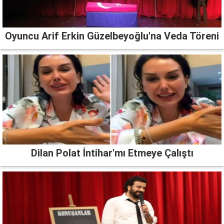
Oyuncu Arif Erkin Güzelbeyoğlu'na Veda Töreni
Dilan Polat İntihar'mı Etmeye Çalıştı