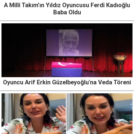
A Milli Takım’ın Yıldız Oyuncusu Ferdi Kadıoğlu
Baba Oldu
Oyuncu Arif Erkin Güzelbeyoğlu'na Veda Töreni