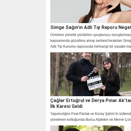
Simge Sağın’ın Adli Tıp Raporu Negat
Ünlülere yönelik yürütülen uyuşturucu soruşturmas
kapsamında gözaltına alınıp serbest bırakılan Sim
Adli Tıp Kurumu raporunda herhangi bir yasaklı 
rastlanmadığı açıklandı.
Çağlar Ertuğrul ve Derya Pınar Ak'ta
İlk Karesi Geldi
Yapımcılığını Fırat Parlak ve Koray Şahin’in üstlend
yönetmen koltuğunda Burcu Alptekin ve Merve Çol
oturduğu, çarpıcı karakterleri ve konusuyla şimdid