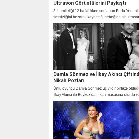
Ultrason Görüntülerini Paylaştı
3. hamileliği 12 haftalıkken sonlanan Berfu Yenenl
sessizliğini bozarak kaybettiği bebeğine ait ultraso
atışı görüntülerini takipçileriyle paylaştı.
Damla Sönmez ve İlkay Akıncı Çiftin
Nikah Pozları
Ünlü oyuncu Damla Sönmez üç yıldır birlikte olduğu
İlkay Akıncı ile Beykoz’da nikah masasına oturdu v
günden yeni kareleri paylaştı.