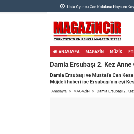
 Bebeğinin Ultrason ..
Usta Oyuncu Can Kolukısa Hayatını Kaybett
ANASAYFA
MAGAZİN
MÜZİK
ET
Damla Ersubaşı 2. Kez Anne 
Damla Ersubaşı ve Mustafa Can Keser, 
Müjdeli haberi ise Ersubaşı'nın eşi K
Anasayfa
MAGAZİN
Damla Ersubaşı 2. Kez