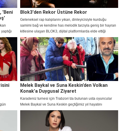
, 'Beni
Blok3'den Rekor Üstüne Rekor
oş'
Geleneksel rap kalıplarını yıkan, dinleyicisiyle kurduğu
akan
samimi bağ ve kendine has melodik tarzıyla geniş bir hayran
 yaptığı
kitlesine ulaşan BLOK3, dijital platformlarda elde ettiği
milyonlarca dinlenmeyle müzik dünyasındaki yükselişini
sürdürüyor.
isini
Melek Baykal ve Suna Keskin’den Volkan
Konak’a Duygusal Ziyaret
Karadeniz turnesi için Trabzon’da bulunan usta oyuncular
 gün
Melek Baykal ve Suna Keskin geçtiğimiz yıl hayatını
üksiyonlu
kaybeden sanatçı Volkan Konak’ı mezarı başında ziyaret
.
ederek dualar etti.