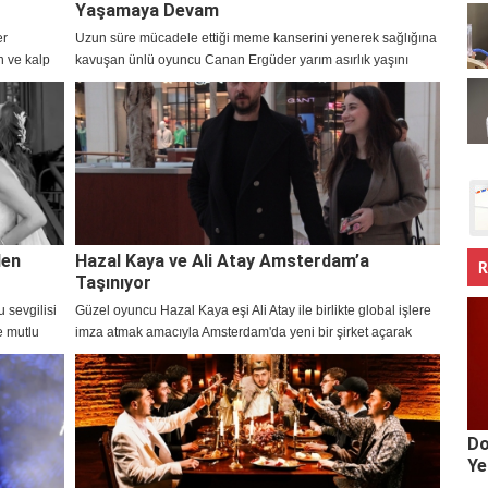
Yaşamaya Devam
er
Uzun süre mücadele ettiği meme kanserini yenerek sağlığına
n ve kalp
kavuşan ünlü oyuncu Canan Ergüder yarım asırlık yaşını
hayranlarıyla kutladı.
den
Hazal Kaya ve Ali Atay Amsterdam’a
R
Taşınıyor
 sevgilisi
Güzel oyuncu Hazal Kaya eşi Ali Atay ile birlikte global işlere
e mutlu
imza atmak amacıyla Amsterdam'da yeni bir şirket açarak
taşınma kararı aldı.
Do
Ye