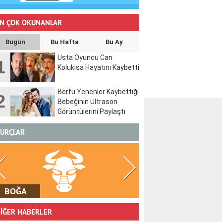
N ÇOK OKUNANLAR
Bugün
Bu Hafta
Bu Ay
Usta Oyuncu Can
1
Kolukısa Hayatını Kaybetti
Berfu Yenenler Kaybettiği
2
Bebeğinin Ultrason
Görüntülerini Paylaştı
URÇLAR
İKİZLER
YENGEÇ
İĞER HABERLER