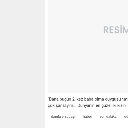
"Bana bugün 2. kez baba olma duygusu tattır
çok şanslıyım.... Dünyanın en güzel iki kızını
damla ersubaşı
haber
son dakika
g