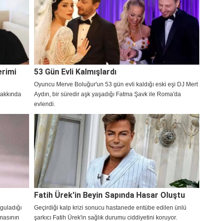
erimi
53 Gün Evli Kalmışlardı
Oyuncu Merve Boluğur'un 53 gün evli kaldığı eski eşi DJ Mert
hakkında
Aydın, bir süredir aşk yaşadığı Fatma Şavk ile Roma'da
evlendi.
Fatih Ürek'in Beyin Sapında Hasar Oluştu
guladığı
Geçirdiği kalp krizi sonucu hastanede entübe edilen ünlü
nmasının
şarkıcı Fatih Ürek'in sağlık durumu ciddiyetini koruyor.