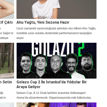
if Çıktı
Ahu Yağtu, Yeni Sezona Hazır
ı
Uzun zamandır oyunculuğuyla adından söz ettiren Ahu Yağtu,
ge Sağın’ın
özellikle uzun soluklu dizilerdeki performansının karşılığını
maddeye
alıyor.
n Setin
Golazo Cup 2 İle İstanbul'da Yıldızlar Bir
Araya Geliyor
iği,
Golazo Cup, 8-11 Ocak tarihleri arasında Volkswagen
ak‘ın
Arena’da düzenlenecek. Organizasyonda eski futbolcular,
en merak
sanat dünyasından isimler ve dijital yayıncılar yer alacak.