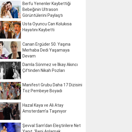
Berfu Yenenler Kaybettiği
Bebeğinin Ultrason
Görüntülerini Paylaştı
Usta Oyuncu Can Kolukısa
Hayatını Kaybetti
Canan Ergüder 50. Yaşına
Merhaba Dedi Yaşamaya
Devam
Damla Sönmez ve İlkay Akıncı
Çiftinden Nikah Pozları
Manifest Grubu Daha 17 Dizisini
Toz Pembeye Boyadı
Hazal Kaya ve Ali Atay
Amsterdam’a Taşınıyor
Şevval Sam’dan Eleştirilere Net
Yanıt, 'Beni Anlamak