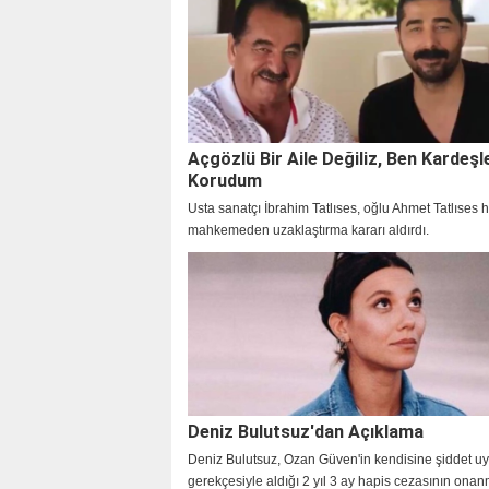
uyandıran yeni dizi Çirkin’in çekimleri başladı.
Açgözlü Bir Aile Değiliz, Ben Kardeşl
Korudum
Usta sanatçı İbrahim Tatlıses, oğlu Ahmet Tatlıses 
mahkemeden uzaklaştırma kararı aldırdı.
Deniz Bulutsuz'dan Açıklama
Deniz Bulutsuz, Ozan Güven'in kendisine şiddet uy
gerekçesiyle aldığı 2 yıl 3 ay hapis cezasının ona