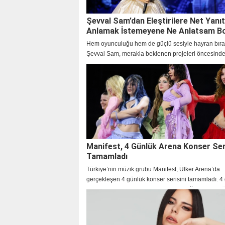
Şevval Sam’dan Eleştirilere Net Yanıt
Anlamak İstemeyene Ne Anlatsam B
Hem oyunculuğu hem de güçlü sesiyle hayran bır
Şevval Sam, merakla beklenen projeleri öncesinde
samimi açıklamalarla dikkat çekti.
Manifest, 4 Günlük Arena Konser Ser
Tamamladı
Türkiye’nin müzik grubu Manifest, Ülker Arena’da
gerçekleşen 4 günlük konser serisini tamamladı. 4
boyunca 50 bini aşkın izleyicinin geldiği, dev prod
konserlerde, dünya standartlarında bir şov yaşandı