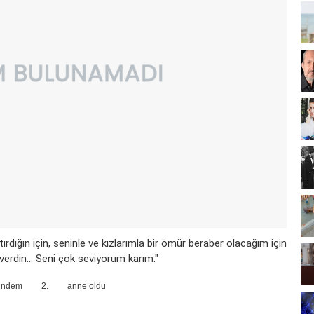
dığın için, seninle ve kızlarımla bir ömür beraber olacağım için
 verdin... Seni çok seviyorum karım."
ündem
2.
anne oldu