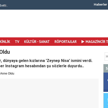
Haberler
i..
Canan Ergüder 50. Yaşına Merhaba Dedi Yaşamay..
KİNLİK
TV
KÜLTÜR - SANAT
RÖPORTAJLAR
MAGAZİNCİR 
Oldu
dünyaya gelen kızlarına 'Zeynep Nisa' ismini verdi.
eser Instagram hesabından şu sözlerle duyurdu..
S
 Anne Oldu