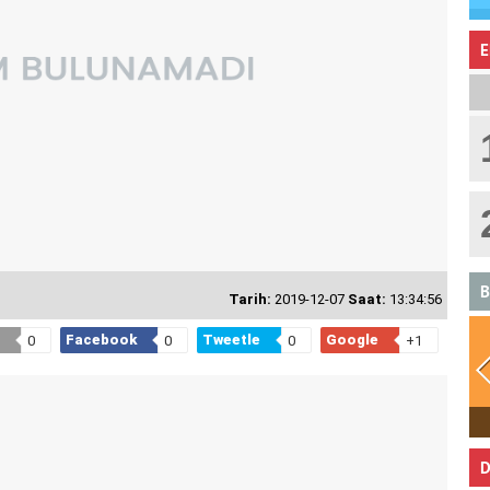
E
B
Tarih:
2019-12-07
Saat:
13:34:56
Facebook
Tweetle
Google
0
0
0
+1
BOĞA
D