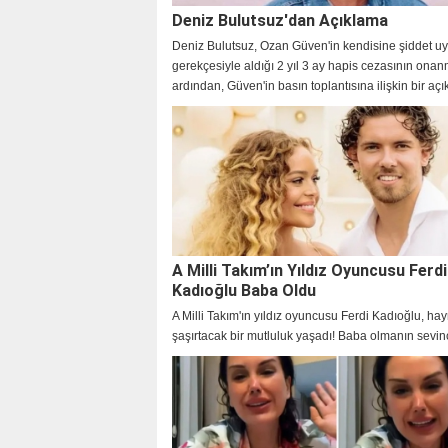
Deniz Bulutsuz'dan Açıklama
Deniz Bulutsuz, Ozan Güven'in kendisine şiddet uy
gerekçesiyle aldığı 2 yıl 3 ay hapis cezasının ona
ardından, Güven'in basın toplantısına ilişkin bir aç
yaptı.
A Milli Takım’ın Yıldız Oyuncusu Ferdi
Kadıoğlu Baba Oldu
A Milli Takım'ın yıldız oyuncusu Ferdi Kadıoğlu, hay
şaşırtacak bir mutluluk yaşadı! Baba olmanın sevin
yaşayan genç futbolcu ve nişanlısı Sera Vrij'in kızl
verdiği isim ise oldukça dikkat çekti! İşte detaylar…