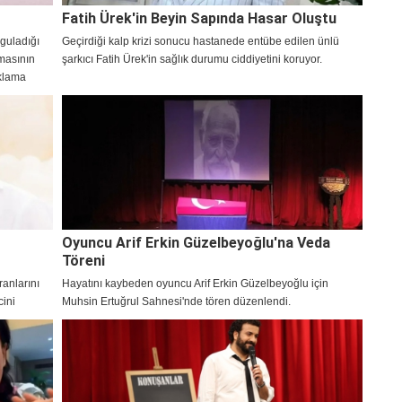
Fatih Ürek'in Beyin Sapında Hasar Oluştu
guladığı
Geçirdiği kalp krizi sonucu hastanede entübe edilen ünlü
nmasının
şarkıcı Fatih Ürek'in sağlık durumu ciddiyetini koruyor.
ıklama
Oyuncu Arif Erkin Güzelbeyoğlu'na Veda
Töreni
ranlarını
Hayatını kaybeden oyuncu Arif Erkin Güzelbeyoğlu için
cini
Muhsin Ertuğrul Sahnesi'nde tören düzenlendi.
arına