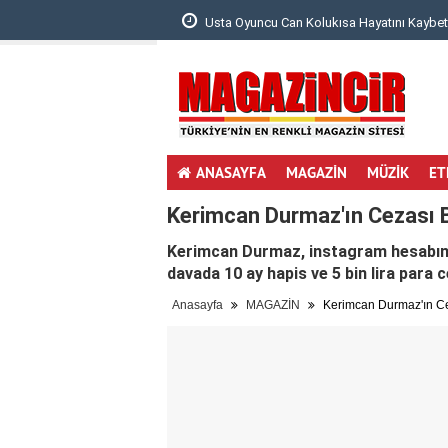
 Bebeğinin Ultrason ..
Usta Oyuncu Can Kolukısa Hayatını Kaybett
ANASAYFA
MAGAZİN
MÜZİK
ET
Kerimcan Durmaz'ın Cezası B
Kerimcan Durmaz, instagram hesabında
davada 10 ay hapis ve 5 bin lira para c
Anasayfa
MAGAZİN
Kerimcan Durmaz'ın Ce