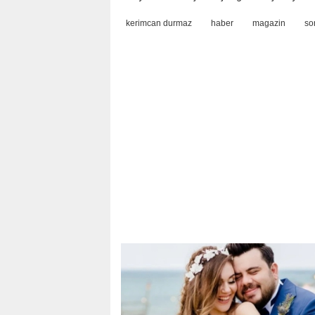
kerimcan durmaz
haber
magazin
so