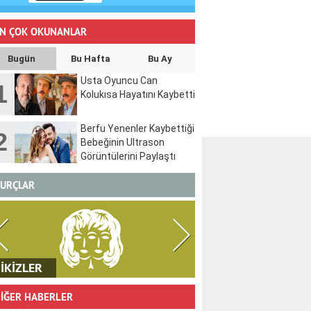
N ÇOK OKUNANLAR
Bugün
Bu Hafta
Bu Ay
Usta Oyuncu Can
1
Kolukısa Hayatını Kaybetti
Berfu Yenenler Kaybettiği
2
Bebeğinin Ultrason
Görüntülerini Paylaştı
URÇLAR
İKİZLER
YENGEÇ
İĞER HABERLER