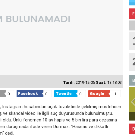
E
B
Tarih:
2019-12-05
Saat:
13:18:03
Facebook
Tweetle
Google
0
0
0
+1
Instagram hesabından uçak tuvaletinde çekilmiş müstehcen
ş ve skandal video ile ilgili suç duyurusunda bulunulmuştu.
BOĞA
i oldu. Ünlü fenomen 10 ay hapis ve 5 bin lira para cezasına
rken duruşmada ifade veren Durmaz, ”Hassas ve dikkatli
D
m" dedi.