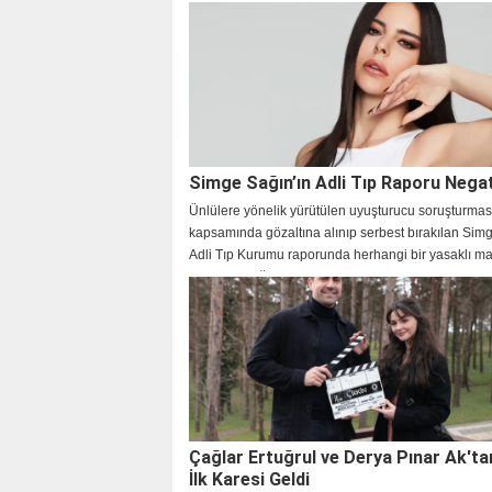
boyunca 50 bini aşkın izleyicinin geldiği, dev prod
konserlerde, dünya standartlarında bir şov yaşandı
Simge Sağın’ın Adli Tıp Raporu Negat
Ünlülere yönelik yürütülen uyuşturucu soruşturmas
kapsamında gözaltına alınıp serbest bırakılan Sim
Adli Tıp Kurumu raporunda herhangi bir yasaklı 
rastlanmadığı açıklandı.
Çağlar Ertuğrul ve Derya Pınar Ak'ta
İlk Karesi Geldi