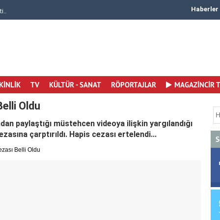
Haberler
i..
Canan Ergüder 50. Yaşına Merhaba Dedi Yaşamay..
KİNLİK
TV
KÜLTÜR - SANAT
RÖPORTAJLAR
MAGAZİNCİR 
elli Oldu
n paylaştığı müstehcen videoya ilişkin yargılandığı
ezasına çarptırıldı. Hapis cezası ertelendi...
S
zası Belli Oldu