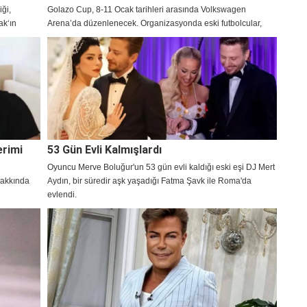
iği,
Golazo Cup, 8-11 Ocak tarihleri arasında Volkswagen
ak‘ın
Arena’da düzenlenecek. Organizasyonda eski futbolcular,
en merak
sanat dünyasından isimler ve dijital yayıncılar yer alacak.
erimi
53 Gün Evli Kalmışlardı
Oyuncu Merve Boluğur'un 53 gün evli kaldığı eski eşi DJ Mert
hakkında
Aydın, bir süredir aşk yaşadığı Fatma Şavk ile Roma'da
evlendi.