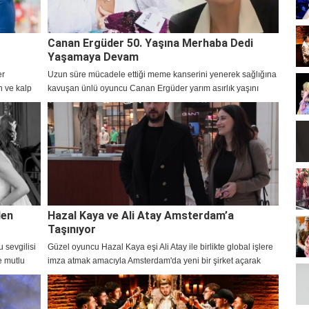
Canan Ergüder 50. Yaşına Merhaba Dedi
Yaşamaya Devam
er
Uzun süre mücadele ettiği meme kanserini yenerek sağlığına
n ve kalp
kavuşan ünlü oyuncu Canan Ergüder yarım asırlık yaşını
hayranlarıyla kutladı.
den
Hazal Kaya ve Ali Atay Amsterdam’a
Taşınıyor
 sevgilisi
Güzel oyuncu Hazal Kaya eşi Ali Atay ile birlikte global işlere
e mutlu
imza atmak amacıyla Amsterdam'da yeni bir şirket açarak
taşınma kararı aldı.