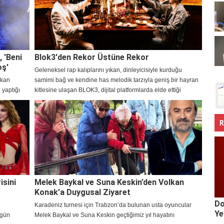
, 'Beni
Blok3'den Rekor Üstüne Rekor
oş'
Geleneksel rap kalıplarını yıkan, dinleyicisiyle kurduğu
akan
samimi bağ ve kendine has melodik tarzıyla geniş bir hayran
 yaptığı
kitlesine ulaşan BLOK3, dijital platformlarda elde ettiği
milyonlarca dinlenmeyle müzik dünyasındaki yükselişini
sürdürüyor.
R
isini
Melek Baykal ve Suna Keskin’den Volkan
Konak’a Duygusal Ziyaret
Do
Karadeniz turnesi için Trabzon’da bulunan usta oyuncular
Ye
 gün
Melek Baykal ve Suna Keskin geçtiğimiz yıl hayatını