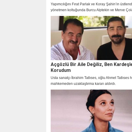
Yapımcılığını Fırat Parlak ve Koray Şahin’in üstlend
yönetmen koltuğunda Burcu Alptekin ve Merve Çol
oturduğu, çarpıcı karakterleri ve konusuyla şimdid
uyandıran yeni dizi Çirkin’in çekimleri başladı.
Açgözlü Bir Aile Değiliz, Ben Kardeşl
Korudum
Usta sanatçı İbrahim Tatlıses, oğlu Ahmet Tatlıses 
mahkemeden uzaklaştırma kararı aldırdı.