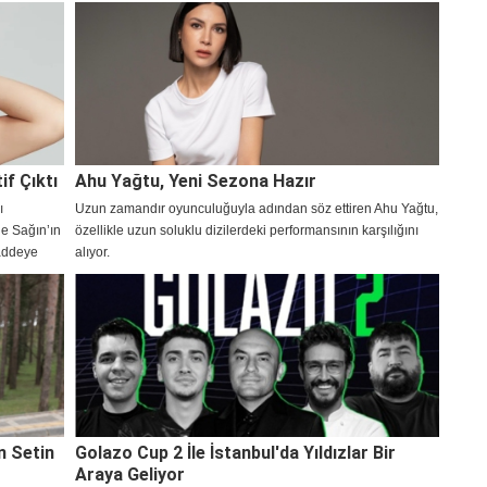
üksiyonlu
kaybeden sanatçı Volkan Konak’ı mezarı başında ziyaret
.
ederek dualar etti.
if Çıktı
Ahu Yağtu, Yeni Sezona Hazır
ı
Uzun zamandır oyunculuğuyla adından söz ettiren Ahu Yağtu,
ge Sağın’ın
özellikle uzun soluklu dizilerdeki performansının karşılığını
maddeye
alıyor.
n Setin
Golazo Cup 2 İle İstanbul'da Yıldızlar Bir
Araya Geliyor