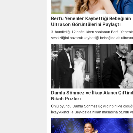
Berfu Yenenler Kaybettiği Bebeğinin
Ultrason Görüntülerini Paylaştı
3. hamileliği 12 haftalıkken sonlanan Berfu Yenenl
sessizliğini bozarak kaybettiği bebeğine ait ultraso
atışı görüntülerini takipçileriyle paylaştı.
Damla Sönmez ve İlkay Akıncı Çiftin
Nikah Pozları
Ünlü oyuncu Damla Sönmez üç yıldır birlikte olduğu
İlkay Akıncı ile Beykoz’da nikah masasına oturdu v
günden yeni kareleri paylaştı.