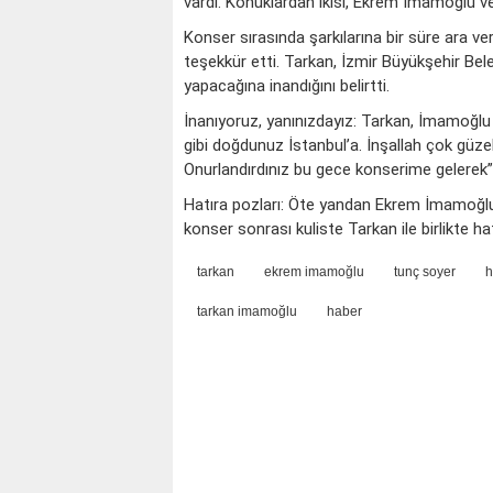
vardı. Konuklardan ikisi, Ekrem İmamoğlu v
Konser sırasında şarkılarına bir süre ara v
teşekkür etti. Tarkan, İzmir Büyükşehir Bel
yapacağına inandığını belirtti.
İnanıyoruz, yanınızdayız: Tarkan, İmamoğlu i
gibi doğdunuz İstanbul’a. İnşallah çok güzel
Onurlandırdınız bu gece konserime gelerek” 
Hatıra pozları: Öte yandan Ekrem İmamoğlu
konser sonrası kuliste Tarkan ile birlikte hat
tarkan
ekrem imamoğlu
tunç soyer
h
tarkan imamoğlu
haber