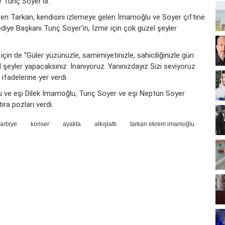
e Tunç Soyer'di.
eren Tarkan, kendisini izlemeye gelen İmamoğlu ve Soyer çiftine
ediye Başkanı Tunç Soyer'in, İzmir için çok güzel şeyler
çin de “Güler yüzünüzle, samimiyetinizle, sahiciliğinizle gün
 şeyler yapacaksınız. İnanıyoruz. Yanınızdayız Sizi seviyoruz.
ifadelerine yer verdi.
 ve eşi Dilek İmamoğlu, Tunç Soyer ve eşi Neptün Soyer
ıra pozları verdi.
arbiye
konser
ayakta
alkışlattı
tarkan ekrem imamoğlu