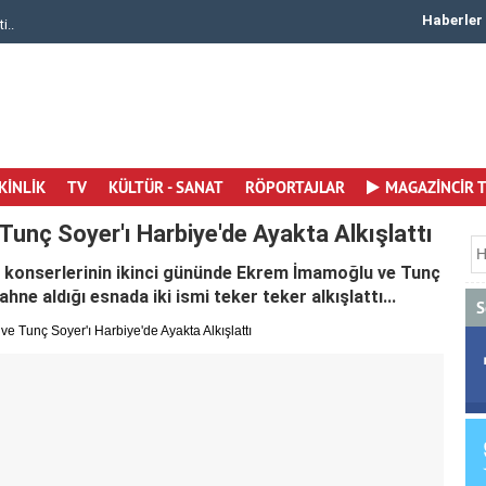
Haberler
i..
Canan Ergüder 50. Yaşına Merhaba Dedi Yaşamay..
KİNLİK
TV
KÜLTÜR - SANAT
RÖPORTAJLAR
MAGAZİNCİR 
unç Soyer'ı Harbiye'de Ayakta Alkışlattı
va konserlerinin ikinci gününde Ekrem İmamoğlu ve Tunç
ne aldığı esnada iki ismi teker teker alkışlattı...
S
 Tunç Soyer'ı Harbiye'de Ayakta Alkışlattı