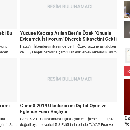
eki Bu
Yüzüne Kezzap Atılan Berfin Özek 'Onunla
Evlenmek İstiyorum' Diyerek Şikayetini Çekti
çılığı
Hatay'ın İskenderun ilçesinde Berfin Özek, yüzüne asit döken
 veren
ve 13 yıl hapis cezasına çarptırılan eski erkek arkadaşı Casim
Ozan Çeltik hakkındaki şikayetinden vazgeçti.
R
gramı
GameX 2019 Uluslararası Dijital Oyun ve
Eğlence Fuarı Başlıyor
Do
ital
GameX 2019 Uluslararası Dijital Oyun ve Eğlence Fuarı, siz
Ye
 günü, Saat
değerli oyun severleri 5-8 Eylül tarihlerinde TÜYAP Fuar ve