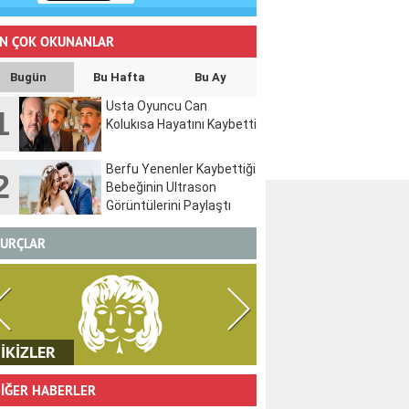
N ÇOK OKUNANLAR
Bugün
Bu Hafta
Bu Ay
Usta Oyuncu Can
1
Kolukısa Hayatını Kaybetti
Berfu Yenenler Kaybettiği
2
Bebeğinin Ultrason
Görüntülerini Paylaştı
URÇLAR
İKİZLER
YENGEÇ
İĞER HABERLER