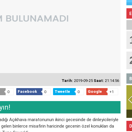
E
B
Tarih:
2019-09-25
Saat:
21:14:56
Facebook
Tweetle
Google
0
0
0
+1
yın!
BOĞA
ığı Açıkhava maratonunun ikinci gecesinde de dinleyicileriyle
D
 gelen binlerce misafirin haricinde gecenin özel konukları da