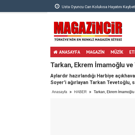
 Bebeğinin Ultrason ..
Usta Oyuncu Can Kolukısa Hayatını Kaybett
ANASAYFA
MAGAZİN
MÜZİK
ET
Tarkan, Ekrem İmamoğlu ve T
Aylardır hazırlandığı Harbiye açıkha
Soyer'i ağırlayan Tarkan Tevetoğlu, sah
Anasayfa
HABER
Tarkan, Ekrem İmamoğlu ve