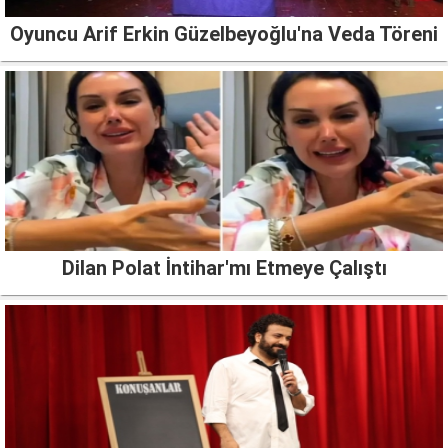
Oyuncu Arif Erkin Güzelbeyoğlu'na Veda Töreni
Dilan Polat İntihar'mı Etmeye Çalıştı