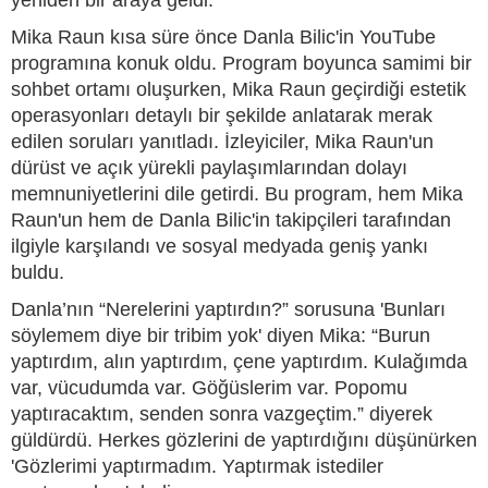
yeniden bir araya geldi.
Mika Raun kısa süre önce Danla Bilic'in YouTube
programına konuk oldu. Program boyunca samimi bir
sohbet ortamı oluşurken, Mika Raun geçirdiği estetik
operasyonları detaylı bir şekilde anlatarak merak
edilen soruları yanıtladı. İzleyiciler, Mika Raun'un
dürüst ve açık yürekli paylaşımlarından dolayı
memnuniyetlerini dile getirdi. Bu program, hem Mika
Raun'un hem de Danla Bilic'in takipçileri tarafından
ilgiyle karşılandı ve sosyal medyada geniş yankı
buldu.
Danla’nın “Nerelerini yaptırdın?” sorusuna 'Bunları
söylemem diye bir tribim yok' diyen Mika: “Burun
yaptırdım, alın yaptırdım, çene yaptırdım. Kulağımda
var, vücudumda var. Göğüslerim var. Popomu
yaptıracaktım, senden sonra vazgeçtim.” diyerek
güldürdü. Herkes gözlerini de yaptırdığını düşünürken
'Gözlerimi yaptırmadım. Yaptırmak istediler