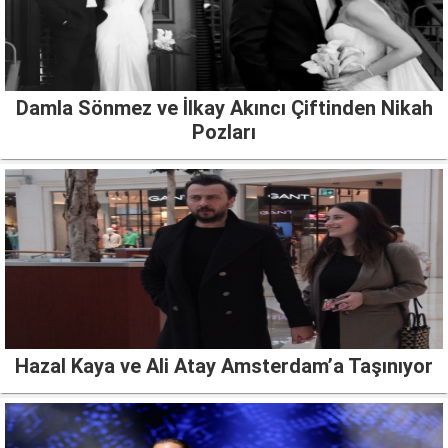
Damla Sönmez ve İlkay Akıncı Çiftinden Nikah
Pozları
Hazal Kaya ve Ali Atay Amsterdam’a Taşınıyor