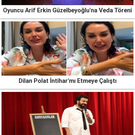
Oyuncu Arif Erkin Güzelbeyoğlu'na Veda Töreni
Dilan Polat İntihar'mı Etmeye Çalıştı