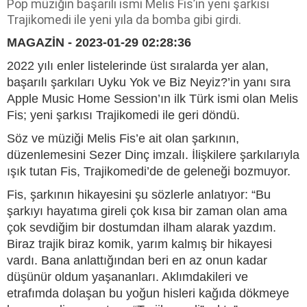
Pop müziğin başarılı ismi Melis Fis’in yeni şarkısı
Trajikomedi ile yeni yıla da bomba gibi girdi.
MAGAZİN - 2023-01-29 02:28:36
2022 yılı enler listelerinde üst sıralarda yer alan,
başarılı şarkıları Uyku Yok ve Biz Neyiz?’in yanı sıra
Apple Music Home Session’ın ilk Türk ismi olan Melis
Fis; yeni şarkısı Trajikomedi ile geri döndü.
Söz ve müziği Melis Fis’e ait olan şarkının,
düzenlemesini Sezer Dinç imzalı. İlişkilere şarkılarıyla
ışık tutan Fis, Trajikomedi’de de geleneği bozmuyor.
Fis, şarkının hikayesini şu sözlerle anlatıyor: “Bu
şarkıyı hayatıma gireli çok kısa bir zaman olan ama
çok sevdiğim bir dostumdan ilham alarak yazdım.
Biraz trajik biraz komik, yarım kalmış bir hikayesi
vardı. Bana anlattığından beri en az onun kadar
düşünür oldum yaşananları. Aklımdakileri ve
etrafımda dolaşan bu yoğun hisleri kağıda dökmeye