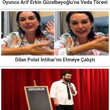
Oyuncu Arif Erkin Güzelbeyoğlu'na Veda Töreni
Dilan Polat İntihar'mı Etmeye Çalıştı