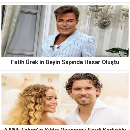
Fatih Ürek'in Beyin Sapında Hasar Oluştu
A Milli Takım’ın Yıldız Oyuncusu Ferdi Kadıoğlu