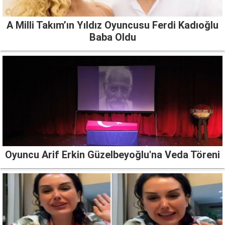
A Milli Takım’ın Yıldız Oyuncusu Ferdi Kadıoğlu
Baba Oldu
Oyuncu Arif Erkin Güzelbeyoğlu'na Veda Töreni