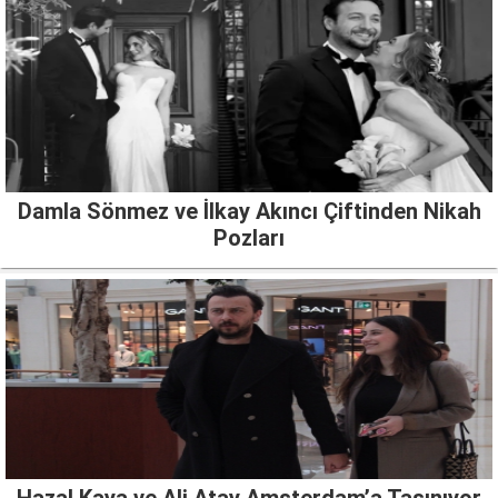
Damla Sönmez ve İlkay Akıncı Çiftinden Nikah
Pozları
Hazal Kaya ve Ali Atay Amsterdam’a Taşınıyor