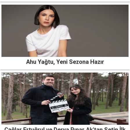
Ahu Yağtu, Yeni Sezona Hazır
Çağlar Ertuğrul ve Derya Pınar Ak'tan Setin İlk