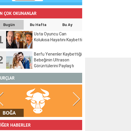
N ÇOK OKUNANLAR
Bugün
Bu Hafta
Bu Ay
Usta Oyuncu Can
1
Kolukısa Hayatını Kaybetti
Berfu Yenenler Kaybettiği
2
Bebeğinin Ultrason
Görüntülerini Paylaştı
URÇLAR
İKİZLER
YENGEÇ
İĞER HABERLER