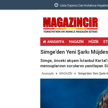
 Bebeğinin Ultrason ..
Usta Oyuncu Can Kolukısa Hayatını Kaybett
ANASAYFA
MAGAZİN
MÜZİK
ET
Simge'den Yeni Şarkı Müjdes
Simge, önceki akşam İstanbul Kartal
mensuplarının sorularını yanıtlayan Si
Anasayfa
MAGAZİN
Simge'den Yeni Şarkı 