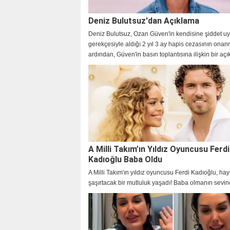
Deniz Bulutsuz'dan Açıklama
Deniz Bulutsuz, Ozan Güven'in kendisine şiddet uy
gerekçesiyle aldığı 2 yıl 3 ay hapis cezasının ona
ardından, Güven'in basın toplantısına ilişkin bir aç
yaptı.
A Milli Takım’ın Yıldız Oyuncusu Ferdi
Kadıoğlu Baba Oldu
A Milli Takım'ın yıldız oyuncusu Ferdi Kadıoğlu, hay
şaşırtacak bir mutluluk yaşadı! Baba olmanın sevin
yaşayan genç futbolcu ve nişanlısı Sera Vrij'in kızl
verdiği isim ise oldukça dikkat çekti! İşte detaylar…