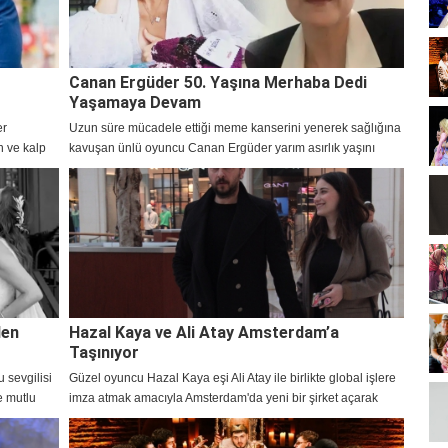
Canan Ergüder 50. Yaşına Merhaba Dedi
Yaşamaya Devam
er
Uzun süre mücadele ettiği meme kanserini yenerek sağlığına
n ve kalp
kavuşan ünlü oyuncu Canan Ergüder yarım asırlık yaşını
hayranlarıyla kutladı.
den
Hazal Kaya ve Ali Atay Amsterdam’a
Taşınıyor
 sevgilisi
Güzel oyuncu Hazal Kaya eşi Ali Atay ile birlikte global işlere
e mutlu
imza atmak amacıyla Amsterdam'da yeni bir şirket açarak
taşınma kararı aldı.