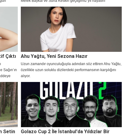
 gün
Melek Baykal ve Suna Keskin geçtiğimiz yıl hayatını
üksiyonlu
kaybeden sanatçı Volkan Konak’ı mezarı başında ziyaret
.
ederek dualar etti.
if Çıktı
Ahu Yağtu, Yeni Sezona Hazır
ı
Uzun zamandır oyunculuğuyla adından söz ettiren Ahu Yağtu,
ge Sağın’ın
özellikle uzun soluklu dizilerdeki performansının karşılığını
maddeye
alıyor.
n Setin
Golazo Cup 2 İle İstanbul'da Yıldızlar Bir