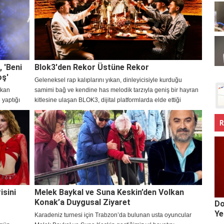
, 'Beni
Blok3'den Rekor Üstüne Rekor
oş'
Geleneksel rap kalıplarını yıkan, dinleyicisiyle kurduğu
akan
samimi bağ ve kendine has melodik tarzıyla geniş bir hayran
 yaptığı
kitlesine ulaşan BLOK3, dijital platformlarda elde ettiği
milyonlarca dinlenmeyle müzik dünyasındaki yükselişini
sürdürüyor.
R
isini
Melek Baykal ve Suna Keskin’den Volkan
Konak’a Duygusal Ziyaret
Do
Ye
Karadeniz turnesi için Trabzon’da bulunan usta oyuncular