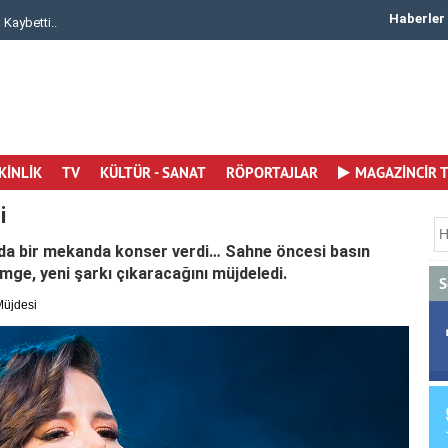
Haberler
i..
Canan Ergüder 50. Yaşına Merhaba Dedi Yaşamay..
KİNLİK
TV
KÜLTÜR - SANAT
RÖPORTAJLAR
MAGAZİNCİR 
i
'da bir mekanda konser verdi… Sahne öncesi basın
mge, yeni şarkı çıkaracağını müjdeledi.
S
Müjdesi