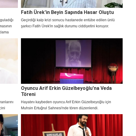
Fatih Ürek'in Beyin Sapında Hasar Oluştu
guladığı
Geçirdiği kalp krizi sonucu hastanede entübe edilen ünlü
nmasının
şarkıcı Fatih Ürek'in sağlık durumu ciddiyetini koruyor.
ıklama
Oyuncu Arif Erkin Güzelbeyoğlu'na Veda
Töreni
ranlarını
Hayatını kaybeden oyuncu Arif Erkin Güzelbeyoğlu için
cini
Muhsin Ertuğrul Sahnesi'nde tören düzenlendi.
arına