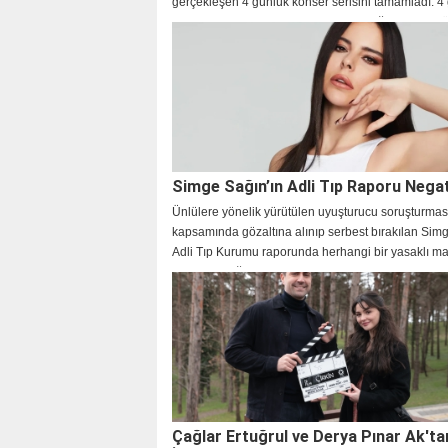
gerçekleşen 4 günlük konser serisini tamamladı. 4
boyunca 50 bini aşkın izleyicinin geldiği, dev prod
konserlerde, dünya standartlarında bir şov yaşandı
Simge Sağın’ın Adli Tıp Raporu Negat
Ünlülere yönelik yürütülen uyuşturucu soruşturmas
kapsamında gözaltına alınıp serbest bırakılan Sim
Adli Tıp Kurumu raporunda herhangi bir yasaklı 
rastlanmadığı açıklandı.
Çağlar Ertuğrul ve Derya Pınar Ak'ta