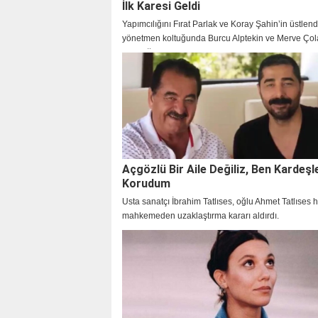
İlk Karesi Geldi
Yapımcılığını Fırat Parlak ve Koray Şahin’in üstlend
yönetmen koltuğunda Burcu Alptekin ve Merve Çol
oturduğu, çarpıcı karakterleri ve konusuyla şimdid
uyandıran yeni dizi Çirkin’in çekimleri başladı.
Açgözlü Bir Aile Değiliz, Ben Kardeşl
Korudum
Usta sanatçı İbrahim Tatlıses, oğlu Ahmet Tatlıses 
mahkemeden uzaklaştırma kararı aldırdı.