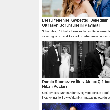
Berfu Yenenler Kaybettiği Bebeğinin
Ultrason Görüntülerini Paylaştı
3. hamileliği 12 haftalıkken sonlanan Berfu Yenenl
sessizliğini bozarak kaybettiği bebeğine ait ultraso
atışı görüntülerini takipçileriyle paylaştı.
Damla Sönmez ve İlkay Akıncı Çiftin
Nikah Pozları
Ünlü oyuncu Damla Sönmez üç yıldır birlikte olduğu
İlkay Akıncı ile Beykoz’da nikah masasına oturdu v
günden yeni kareleri paylaştı.