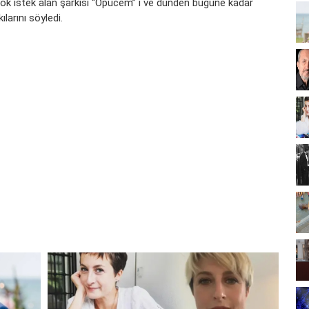
çok istek alan şarkısı “Öpücem” i ve dünden bugüne kadar
larını söyledi.