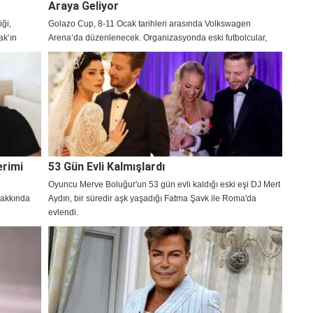
Araya Geliyor
iği,
Golazo Cup, 8-11 Ocak tarihleri arasında Volkswagen
ak‘ın
Arena’da düzenlenecek. Organizasyonda eski futbolcular,
en merak
sanat dünyasından isimler ve dijital yayıncılar yer alacak.
erimi
53 Gün Evli Kalmışlardı
Oyuncu Merve Boluğur'un 53 gün evli kaldığı eski eşi DJ Mert
hakkında
Aydın, bir süredir aşk yaşadığı Fatma Şavk ile Roma'da
evlendi.