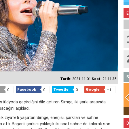
E
B
Tarih:
2021-11-01
Saat:
21:11:35
Facebook
Tweetle
Google
0
0
0
+1
 stüdyoda geçirdiğini dile getiren Simge, iki şarkı arasında
pacağını açıkladı.
BOĞA
k ziyafeti yaşatan Simge, enerjisi, şarkıları ve sahne
D
ttı. Başarılı şarkıcı yaklaşık iki saat sahne de kalarak son