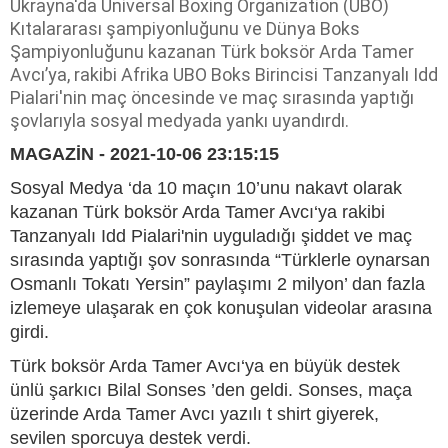
Ukrayna'da Universal Boxing Organization (UBO)
Kıtalararası şampiyonluğunu ve Dünya Boks
Şampiyonluğunu kazanan Türk boksör Arda Tamer
Avcı’ya, rakibi Afrika UBO Boks Birincisi Tanzanyalı Idd
Pialari'nin maç öncesinde ve maç sırasında yaptığı
şovlarıyla sosyal medyada yankı uyandırdı.
MAGAZİN - 2021-10-06 23:15:15
Sosyal Medya ‘da 10 maçın 10’unu nakavt olarak
kazanan Türk boksör Arda Tamer Avcı‘ya rakibi
Tanzanyalı Idd Pialari'nin uyguladığı şiddet ve maç
sırasında yaptığı şov sonrasında “Türklerle oynarsan
Osmanlı Tokatı Yersin” paylaşımı 2 milyon’ dan fazla
izlemeye ulaşarak en çok konuşulan videolar arasına
girdi.
Türk boksör Arda Tamer Avcı‘ya en büyük destek
ünlü şarkıcı Bilal Sonses ’den geldi. Sonses, maça
üzerinde Arda Tamer Avcı yazılı t shirt giyerek,
sevilen sporcuya destek verdi.