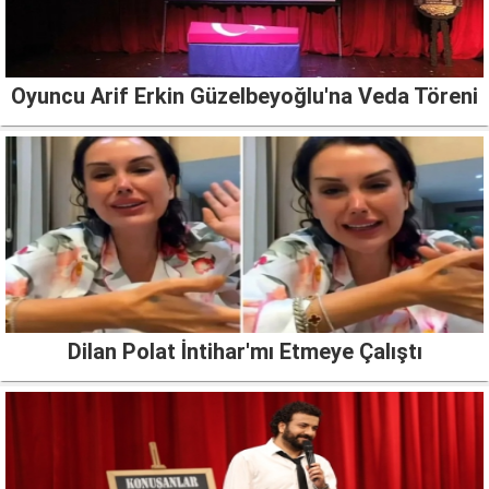
Oyuncu Arif Erkin Güzelbeyoğlu'na Veda Töreni
Dilan Polat İntihar'mı Etmeye Çalıştı