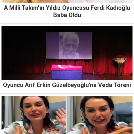
A Milli Takım’ın Yıldız Oyuncusu Ferdi Kadıoğlu
Baba Oldu
Oyuncu Arif Erkin Güzelbeyoğlu'na Veda Töreni