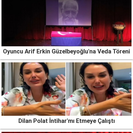
Oyuncu Arif Erkin Güzelbeyoğlu'na Veda Töreni
Dilan Polat İntihar'mı Etmeye Çalıştı