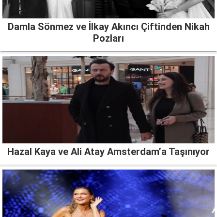
Damla Sönmez ve İlkay Akıncı Çiftinden Nikah
Pozları
Hazal Kaya ve Ali Atay Amsterdam’a Taşınıyor