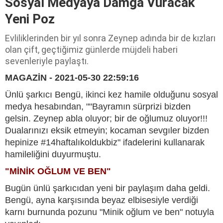
Sosyal Medyaya Damga Vuracak
Yeni Poz
Evliliklerinden bir yıl sonra Zeynep adında bir de kızları
olan çift, geçtiğimiz günlerde müjdeli haberi
sevenleriyle paylaştı.
MAGAZİN - 2021-05-30 22:59:16
Ünlü şarkıcı Bengü, ikinci kez hamile olduğunu sosyal
medya hesabından, ""Bayramın sürprizi bizden
gelsin. Zeynep abla oluyor; bir de oğlumuz oluyor!!!
Dualarınızı eksik etmeyin; kocaman sevgıler bizden
hepinize #14haftalıkoldukbiz" ifadelerini kullanarak
hamileliğini duyurmuştu.
"MİNİK OĞLUM VE BEN"
Bugün ünlü şarkıcıdan yeni bir paylaşım daha geldi.
Bengü, ayna karşısında beyaz elbisesiyle verdiği
karnı burnunda pozunu "Minik oğlum ve ben" notuyla