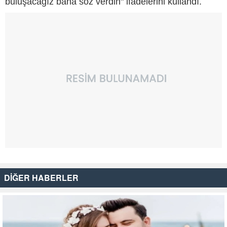
buluşacağız bana söz verdin" ifadelerini kullandı.
DİĞER HABERLER