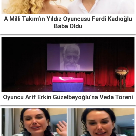
A Milli Takım’ın Yıldız Oyuncusu Ferdi Kadıoğlu
Baba Oldu
Oyuncu Arif Erkin Güzelbeyoğlu'na Veda Töreni