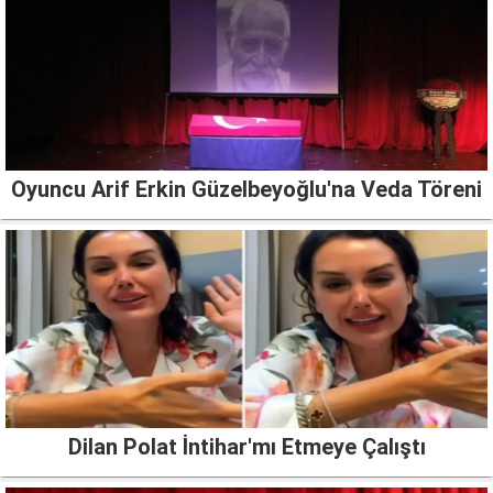
Oyuncu Arif Erkin Güzelbeyoğlu'na Veda Töreni
Dilan Polat İntihar'mı Etmeye Çalıştı